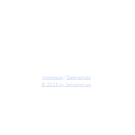
hkraft Simulator
Musterfragen Trainer
emiumlinsen Vergleich
Diagnose Trainer
Fundus Trainer
ankheiten
erstenkorn
Tilt und Zentrierung
ehschwächen
Online Shop
tienten Info
CT
Impressum
|
Datenschutz
© 2025 by Sehzentrum