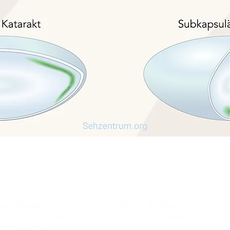
perationen
Für Ärzte/ Kliniken
auer Star Operation
Profil für Ihre Ordination
doperationen