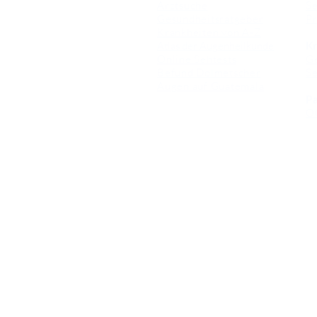
Arztsuche
Se
Gesundheitsratgeber
Pr
Krankheiten von A-Z
Atlas der Augenheilkunde
Kr
Online Sehtests
G
Befund Dolmetscher
S
Augen auf Guatemala
Pa
O