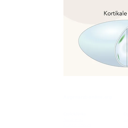
⠀
Augenarzt-online.org
Quicklinks
O
Notdienst
Gr
Augen-Forum
Li