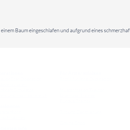
er einem Baum eingeschlafen und aufgrund eines schmerzhaf
perationen
Für Ärzte/ Kliniken
auer Star Operation
Profil für Ihre Ordination
doperationen
hkraft Simulator
Musterfragen Trainer
emiumlinsen Vergleich
Diagnose Trainer
Fundus Trainer
ankheiten
erstenkorn
Tilt und Zentrierung
ehschwächen
Online Shop
tienten Info