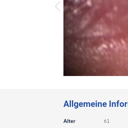
⠀
⠀
Allgemeine Info
⠀
Alter
61