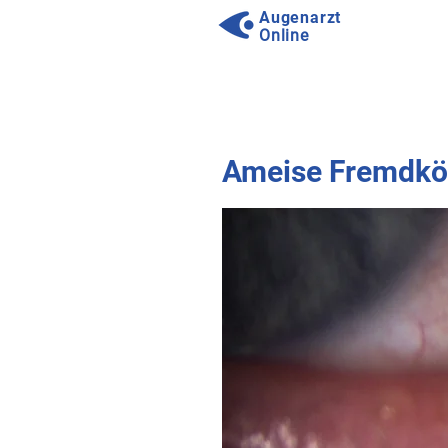
Augenarzt
Online
⠀
⠀
Ameise Fremdkör
⠀