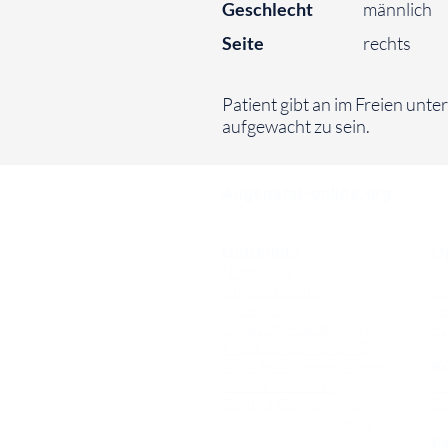
Geschlecht
männlich
Seite
rechts
⠀
Patient gibt an im Freien unt
aufgewacht zu sein.
⠀
Augenarzt-online.org
Quicklinks
O
Notdienst
Gr
Augen-Forum
Li
Arztsuche
Se
Gesundheitsratgeber
Pr
Krankheiten von A-Z
Atlas der Augenheilkunde
Kr
Online Sehtests
G
Befund Dolmetscher
S
Augen auf Guatemala
Pa