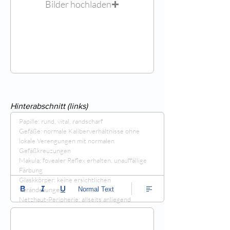
Bilder hochladen
Hinterabschnitt (links)
Papille: rund, vital, randscharf

Gefäße: normale Kaliberverhältnisse ohne 
lokale Verengungen mit normalen 
Gefäßkreuzungen

Makula: fovealer Reflex erhalten, unauffällige 
Färbung

Glaskkörper: keine ersichtlichen 
Normal Text
Veränderungen

Netzhaut-Peripherie: allseits anliegend