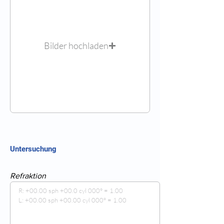
Bilder hochladen
Untersuchung
Refraktion
R: +00.00 sph +00.0 cyl 000° = 1.00

L: +00.00 sph +00.00 cyl 000° = 1.00