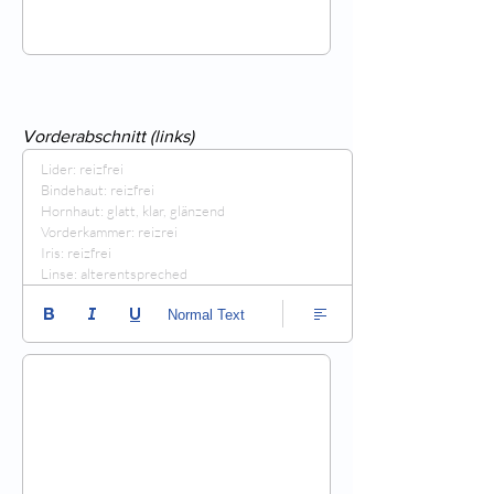
Vorderabschnitt (links)
Lider: reizfrei

Bindehaut: reizfrei

Hornhaut: glatt, klar, glänzend

Vorderkammer: reizrei

Iris: reizfrei

Linse: alterentspreched
Normal Text