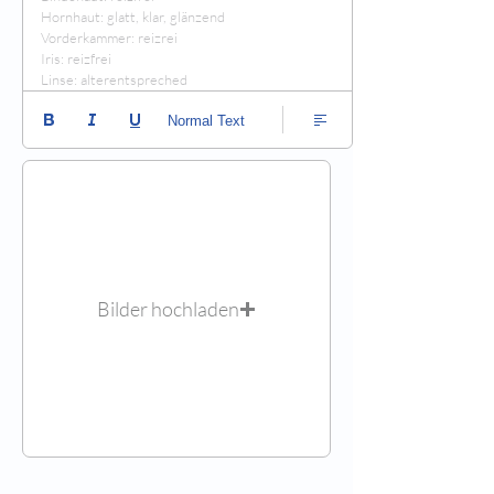
Hornhaut: glatt, klar, glänzend

Vorderkammer: reizrei

Iris: reizfrei

Linse: alterentspreched
Normal Text
Bilder hochladen