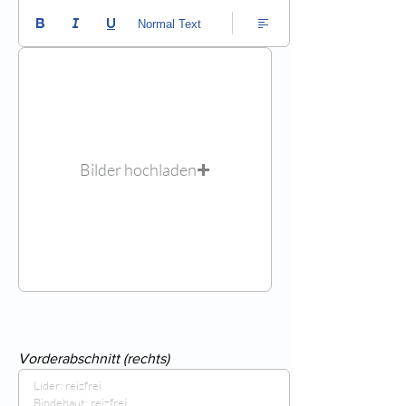
Normal Text
Bilder hochladen
Vorderabschnitt (rechts)
Lider: reizfrei

Bindehaut: reizfrei
