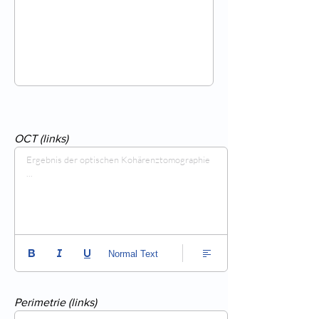
OCT (links)
Ergebnis der optischen Kohärenztomographie 
...
Normal Text
Perimetrie (links)