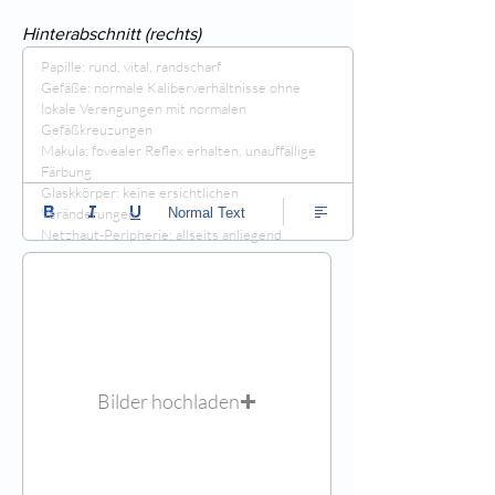
Hinterabschnitt (rechts)
Papille: rund, vital, randscharf

Gefäße: normale Kaliberverhältnisse ohne 
lokale Verengungen mit normalen 
Gefäßkreuzungen

Makula: fovealer Reflex erhalten, unauffällige 
Färbung

Glaskkörper: keine ersichtlichen 
Normal Text
Veränderungen

Netzhaut-Peripherie: allseits anliegend
Bilder hochladen