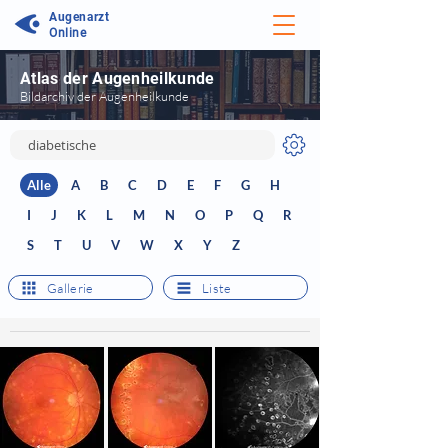
Augenarzt
Online
Atlas der Augenheilkunde
Bildarchiv der Augenheilkunde
Alle
A
B
C
D
E
F
G
H
I
J
K
L
M
N
O
P
Q
R
S
T
U
V
W
X
Y
Z
Gallerie
Liste