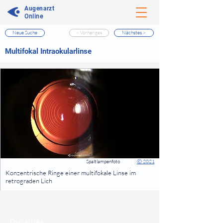
Augenarzt
Online
Neue Suche
< Vorheriges
Nächstes >
⠀
Multifokal Intraokularlinse
⠀
⠀
Spaltlampenfoto
|
Ⓒ 2021
⠀
Konzentrische Ringe einer multifokale Linse im
retrograden Lich
⠀
⠀
Quicklinks