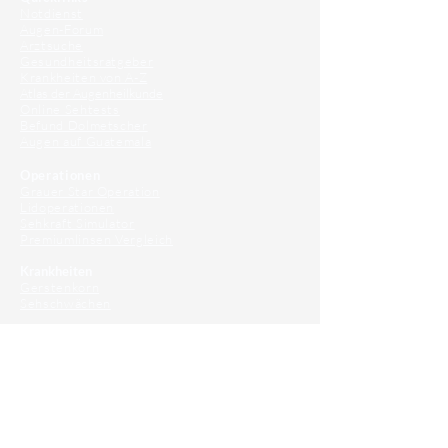
Notdienst
Augen-Forum
Arztsuche
Gesundheitsratgeber
Krankheiten von A-Z
Atlas der Augenheilkunde
Online Sehtests
Befund Dolmetscher
Augen auf Guatemala
Operationen
Grauer Star Operation
Lidoperationen
Sehkraft Simulator
Premiumlinsen Vergleich
Krankheiten
Gerstenkorn
Sehschwächen
Patienten Info
OCT
Für Ärzte/ Kliniken
Profil für Ihre Ordination