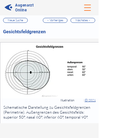
Augenarzt
Online
Neue Suche
< Vorheriges
Nächstes >
⠀
Gesichtsfeldgrenzen
⠀
⠀
Illustration
|
Ⓒ 2021
⠀
Schematische Darstellung zu Gesichtsfeldgrenzen
(Perimetrie). Außengrenzen des Gesichtsfelds:
superior 50°, nasal 60°, inferior 60°, temporal 90°.
⠀
⠀