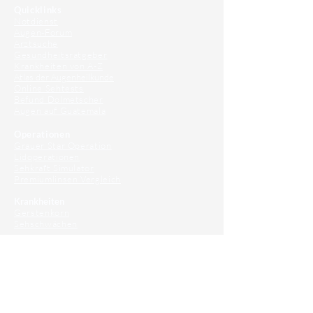
Quicklinks
Notdienst
Augen-Forum
Arztsuche
Gesundheitsratgeber
Krankheiten von A-Z
Atlas der Augenheilkunde
Online Sehtests
Befund Dolmetscher
Augen auf Guatemala
Operationen
Grauer Star Operation
Lidoperationen
Sehkraft Simulator
Premiumlinsen Vergleich
Krankheiten
Gerstenkorn
Sehschwächen
Patienten Info
OCT
Für Ärzte/ Kliniken
Profil für Ihre Ordination