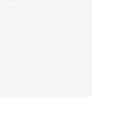
Quicklinks
Notdienst
Augen-Forum
Arztsuche
Gesundheitsratgeber
Krankheiten von A-Z
Atlas der Augenheilkunde
Online Sehtests
Befund Dolmetscher
Augen auf Guatemala
Operationen
Grauer Star Operation
Lidoperationen
Sehkraft Simulator
Premiumlinsen Vergleich
Krankheiten
Gerstenkorn
Sehschwächen
Patienten Info
OCT
Für Ärzte/ Kliniken
Profil für Ihre Ordination