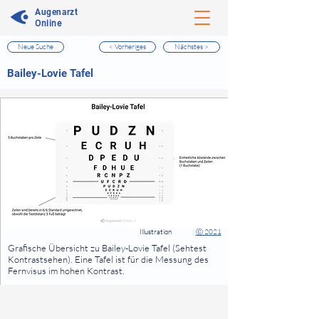
Augenarzt
Online
Neue Suche
< Vorheriges
Nächstes >
⠀
Bailey-Lovie Tafel
⠀
⠀
Illustration
|
Ⓒ 2021
⠀
Grafische Übersicht zu Bailey-Lovie Tafel (Sehtest
Kontrastsehen). Eine Tafel ist für die Messung des
Fernvisus im hohen Kontrast.
⠀
⠀