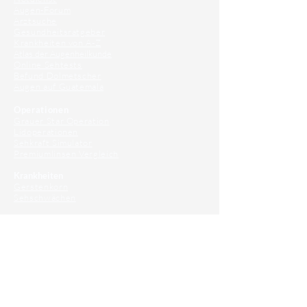
Augen-Forum
Arztsuche
Gesundheitsratgeber
Krankheiten von A-Z
Atlas der Augenheilkunde
Online Sehtests
Befund Dolmetscher
Augen auf Guatemala
Operationen
Grauer Star Operation
Lidoperationen
Sehkraft Simulator
Premiumlinsen Vergleich
Krankheiten
Gerstenkorn
Sehschwächen
Patienten Info
OCT
Für Ärzte/ Kliniken
Profil für Ihre Ordination
Musterfragen Trainer