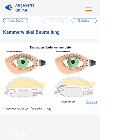
Augenarzt
Online
Neue Suche
< Vorheriges
Nächstes >
⠀
Kammerwinkel Beurteilung
⠀
⠀
Illustration
|
Ⓒ 2021
⠀
Kammerwinkel Beurteilung
⠀
⠀
Quicklinks
Notdienst