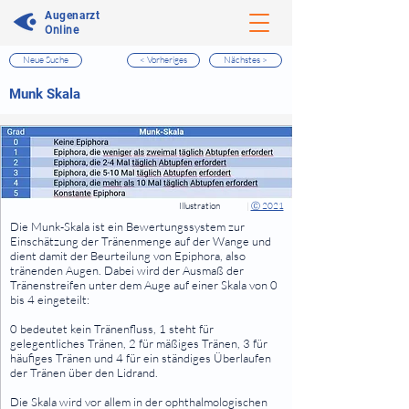
Augenarzt
Online
Neue Suche
< Vorheriges
Nächstes >
⠀
Munk Skala
⠀
⠀
Illustration
|
Ⓒ 2021
⠀
Die Munk-Skala ist ein Bewertungssystem zur
Einschätzung der Tränenmenge auf der Wange und
dient damit der Beurteilung von Epiphora, also
tränenden Augen. Dabei wird der Ausmaß der
Tränenstreifen unter dem Auge auf einer Skala von 0
bis 4 eingeteilt:
0 bedeutet kein Tränenfluss, 1 steht für
gelegentliches Tränen, 2 für mäßiges Tränen, 3 für
häufiges Tränen und 4 für ein ständiges Überlaufen
der Tränen über den Lidrand.
Die Skala wird vor allem in der ophthalmologischen