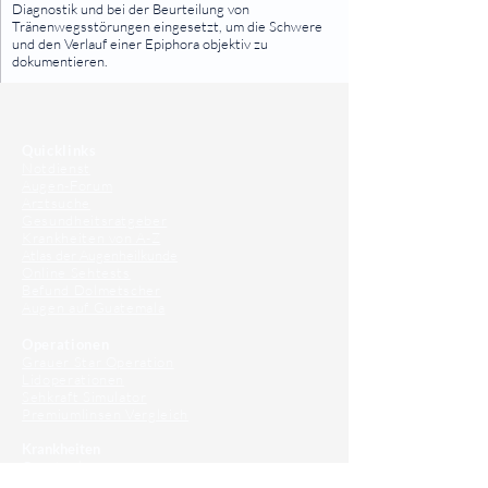
Diagnostik und bei der Beurteilung von
Tränenwegsstörungen eingesetzt, um die Schwere
und den Verlauf einer Epiphora objektiv zu
dokumentieren.
⠀
⠀
Quicklinks
Notdienst
Augen-Forum
Arztsuche
Gesundheitsratgeber
Krankheiten von A-Z
Atlas der Augenheilkunde
Online Sehtests
Befund Dolmetscher
Augen auf Guatemala
Operationen
Grauer Star Operation
Lidoperationen
Sehkraft Simulator
Premiumlinsen Vergleich
Krankheiten
Gerstenkorn
Sehschwächen