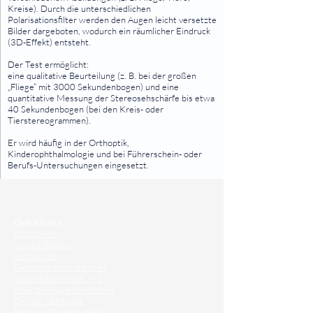
Kreise). Durch die unterschiedlichen
Polarisationsfilter werden den Augen leicht versetzte
Bilder dargeboten, wodurch ein räumlicher Eindruck
(3D-Effekt) entsteht.
Der Test ermöglicht:
eine qualitative Beurteilung (z. B. bei der großen
„Fliege“ mit 3000 Sekundenbogen) und eine
quantitative Messung der Stereosehschärfe bis etwa
40 Sekundenbogen (bei den Kreis- oder
Tierstereogrammen).
Er wird häufig in der Orthoptik,
Kinderophthalmologie und bei Führerschein- oder
Berufs-Untersuchungen eingesetzt.
⠀
⠀
Quicklinks
Notdienst
Augen-Forum
Arztsuche
Gesundheitsratgeber
Krankheiten von A-Z
Atlas der Augenheilkunde
Online Sehtests
Befund Dolmetscher