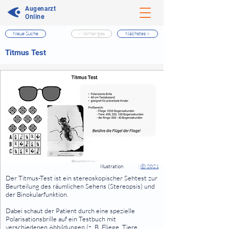
Augenarzt
Online
Neue Suche
< Vorheriges
Nächstes >
⠀
Titmus Test
⠀
⠀
Illustration
|
Ⓒ 2021
⠀
Der Titmus-Test ist ein stereoskopischer Sehtest zur
Beurteilung des räumlichen Sehens (Stereopsis) und
der Binokularfunktion.
Dabei schaut der Patient durch eine spezielle
Polarisationsbrille auf ein Testbuch mit
verschiedenen Abbildungen (z. B. Fliege, Tiere,