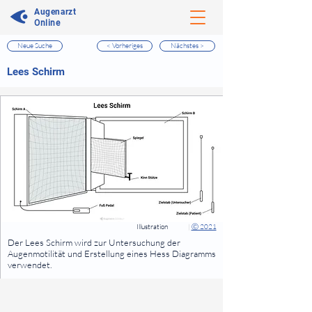
Augenarzt
Online
Neue Suche
< Vorheriges
Nächstes >
⠀
Lees Schirm
⠀
⠀
Illustration
|
Ⓒ 2021
⠀
Der Lees Schirm wird zur Untersuchung der
Augenmotilität und Erstellung eines Hess Diagramms
verwendet.
⠀
⠀