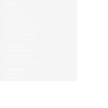
Quicklinks
Notdienst
Augen-Forum
Arztsuche
Gesundheitsratgeber
Krankheiten von A-Z
Atlas der Augenheilkunde
Online Sehtests
Befund Dolmetscher
Augen auf Guatemala
Operationen
Grauer Star Operation
Lidoperationen
Sehkraft Simulator
Premiumlinsen Vergleich
Krankheiten
Gerstenkorn
Sehschwächen
Patienten Info
OCT
Für Ärzte/ Kliniken
Profil für Ihre Ordination