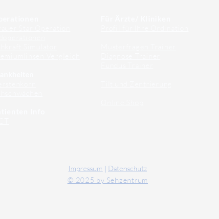
perationen
Für Ärzte/ Kliniken
auer Star Operation
Profil für Ihre Ordination
doperationen
hkraft Simulator
Musterfragen Trainer
emiumlinsen Vergleich
Diagnose Trainer
Fundus Trainer
ankheiten
erstenkorn
Tilt und Zentrierung
ehschwächen
Online Shop
tienten Info
CT
Impressum
|
Datenschutz
© 2025 by Sehzentrum