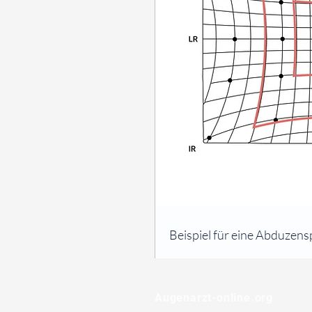
⠀
Beispiel für eine Abduzen
⠀
⠀
Augenarzt-online.org