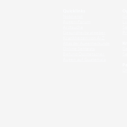
Quicklinks
O
Notdienst
Gr
Augen-Forum
Li
Arztsuche
Se
Gesundheitsratgeber
Pr
Krankheiten von A-Z
Atlas der Augenheilkunde
Kr
Online Sehtests
G
Befund Dolmetscher
S
Augen auf Guatemala
Pa
O