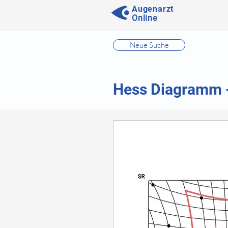
Augenarzt
Online
⠀
Neue Suche
⠀
⠀
Hess Diagramm 
⠀
⠀