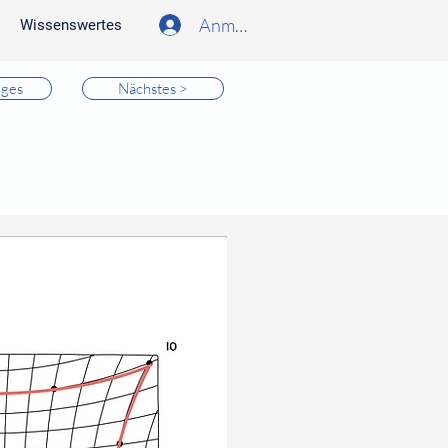
Anmelden
Wissenswertes
iges
Nächstes >