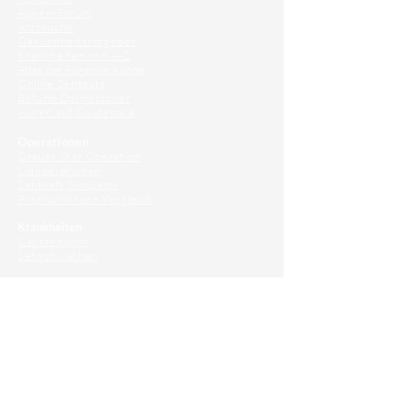
Augen-Forum
Arztsuche
Gesundheitsratgeber
Krankheiten von A-Z
Atlas der Augenheilkunde
Online Sehtests
Befund Dolmetscher
Augen auf Guatemala
Operationen
Grauer Star Operation
Lidoperationen
Sehkraft Simulator
Premiumlinsen Vergleich
Krankheiten
Gerstenkorn
Sehschwächen
Patienten Info
OCT
Für Ärzte/ Kliniken
Profil für Ihre Ordination
Musterfragen Trainer