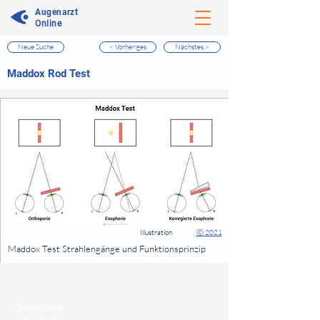
Augenarzt
Online
Neue Suche
< Vorheriges
Nächstes >
⠀
Maddox Rod Test
⠀
⠀
Illustration
|
Ⓒ 2021
⠀
Maddox Test Strahlengänge und Funktionsprinzip
⠀
⠀
Quicklinks
Notdienst