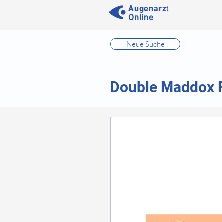
Augenarzt
Online
⠀
Neue Suche
⠀
⠀
Double Maddox 
⠀
⠀