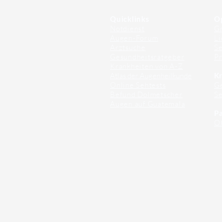
Quicklinks
O
Notdienst
Gr
Augen-Forum
Li
Arztsuche
Se
Gesundheitsratgeber
Pr
Krankheiten von A-Z
Atlas der Augenheilkunde
Kr
Online Sehtests
G
Befund Dolmetscher
S
Augen auf Guatemala
Pa
O