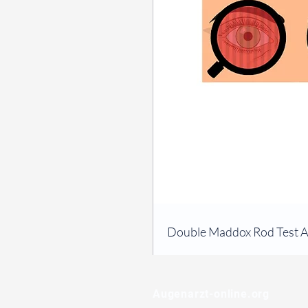
⠀
Double Maddox Rod Test A
⠀
⠀
Augenarzt-online.org