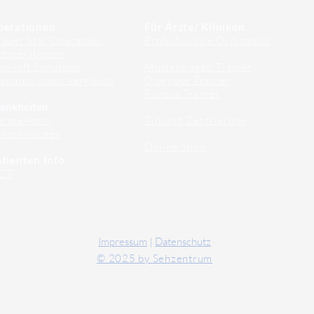
perationen
Für Ärzte/ Kliniken
auer Star Operation
Profil für Ihre Ordination
doperationen
hkraft Simulator
Musterfragen Trainer
emiumlinsen Vergleich
Diagnose Trainer
Fundus Trainer
ankheiten
erstenkorn
Tilt und Zentrierung
ehschwächen
Online Shop
tienten Info
CT
Impressum
|
Datenschutz
© 2025 by Sehzentrum