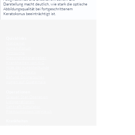
Darstellung macht deutlich, wie stark die optische
Abbildungsqualität bei fortgeschrittenem
Keratokonus beeinträchtigt ist.
⠀
⠀
Quicklinks
Notdienst
Augen-Forum
Arztsuche
Gesundheitsratgeber
Krankheiten von A-Z
Atlas der Augenheilkunde
Online Sehtests
Befund Dolmetscher
Augen auf Guatemala
Operationen
Grauer Star Operation
Lidoperationen
Sehkraft Simulator
Premiumlinsen Vergleich
Krankheiten
Gerstenkorn
Sehschwächen