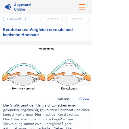
Augenarzt
Online
Neue Suche
< Vorheriges
Nächstes >
⠀
Keratokonus: Vergleich normale und
konische Hornhaut
⠀
⠀
Illustration
|
Ⓒ 2021
⠀
Die Grafik zeigt den Vergleich zwischen einer
gesunden, regelmäßig gewölbten Hornhaut und einer
konisch verformten Hornhaut bei Keratokonus.
Durch das Ausdünnen und die kegelförmige
Vorwölbung kommt es zu unregelmäßigem
Astigmatismus und unscharfem Sehen. Die