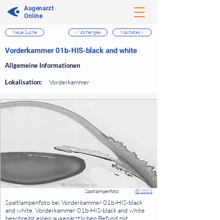
Augenarzt
Online
Neue Suche
< Vorheriges
Nächstes >
⠀
Vorderkammer 01b-HIS-black and white
⠀
Allgemeine Informationen
⠀
Lokalisation:
Vorderkammer
⠀
⠀
Spaltlampenfoto
|
Ⓒ 2021
⠀
Spaltlampenfoto bei Vorderkammer 01b-HIS-black
and white. Vorderkammer 01b-HIS-black and white
beschreibt einen augenärztlichen Befund mit