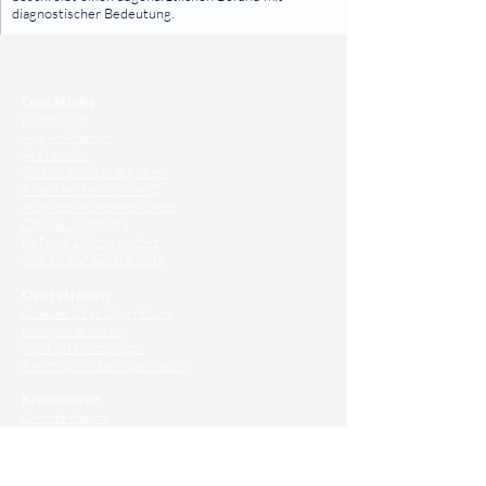
diagnostischer Bedeutung.
⠀
⠀
Quicklinks
Notdienst
Augen-Forum
Arztsuche
Gesundheitsratgeber
Krankheiten von A-Z
Atlas der Augenheilkunde
Online Sehtests
Befund Dolmetscher
Augen auf Guatemala
Operationen
Grauer Star Operation
Lidoperationen
Sehkraft Simulator
Premiumlinsen Vergleich
Krankheiten
Gerstenkorn
Sehschwächen
Patienten Info