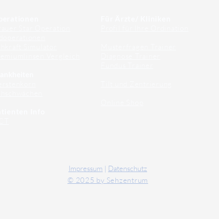
perationen
Für Ärzte/ Kliniken
auer Star Operation
Profil für Ihre Ordination
doperationen
hkraft Simulator
Musterfragen Trainer
emiumlinsen Vergleich
Diagnose Trainer
Fundus Trainer
ankheiten
erstenkorn
Tilt und Zentrierung
ehschwächen
Online Shop
tienten Info
CT
Impressum
|
Datenschutz
© 2025 by Sehzentrum