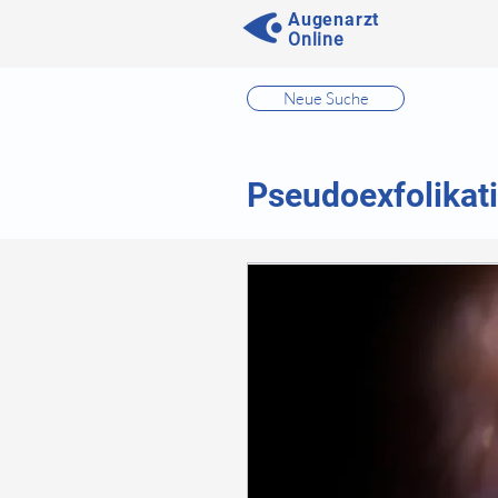
Augenarzt
Online
⠀
Neue Suche
⠀
⠀
Pseudoexfolikat
⠀
⠀