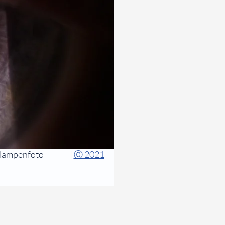
tlampenfoto
|
Ⓒ 2021