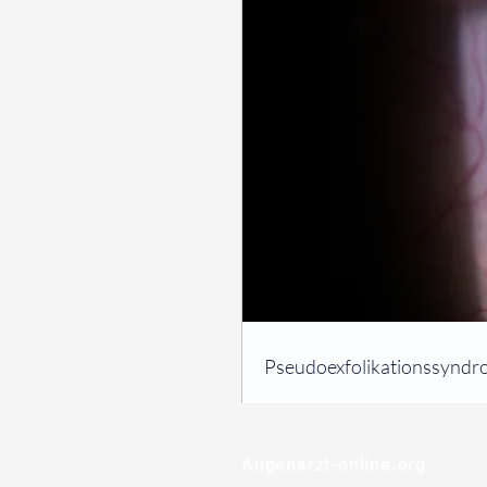
⠀
Pseudoexfolikationssyndro
⠀
⠀
Augenarzt-online.org