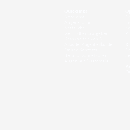
Quicklinks
O
Notdienst
Gr
Augen-Forum
Li
Arztsuche
Se
Gesundheitsratgeber
Pr
Krankheiten von A-Z
Atlas der Augenheilkunde
Kr
Online Sehtests
G
Befund Dolmetscher
S
Augen auf Guatemala
Pa
O