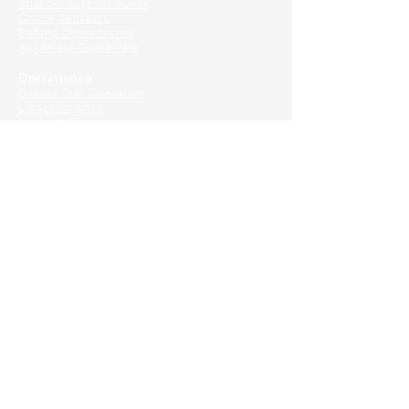
Atlas der Augenheilkunde
Online Sehtests
Befund Dolmetscher
Augen auf Guatemala
Operationen
Grauer Star Operation
Lidoperationen
Sehkraft Simulator
Premiumlinsen Vergleich
Krankheiten
Gerstenkorn
Sehschwächen
Patienten Info
OCT
Für Ärzte/ Kliniken
Profil für Ihre Ordination
Musterfragen Trainer
Diagnose Trainer
Fundus Trainer
Tilt und Zentrierung