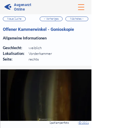
Augenarzt
Online
Neue Suche
< Vorheriges
Nächstes >
⠀
Offener Kammerwinkel - Gonioskopie
⠀
Allgemeine Informationen
⠀
Geschlecht:
weiblich
Lokalisation:
Vorderkammer
Seite:
rechts
⠀
⠀
Spaltlampenfoto
|
Ⓒ 2021
⠀