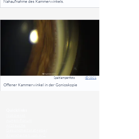
Nahaufnahme des Kammerwinkels.
⠀
Spaltlampenfoto
|
Ⓒ 2021
⠀
Offener Kammerwinkel in der Gonioskopie
⠀
⠀
Quicklinks
Notdienst
Augen-Forum
Arztsuche
Gesundheitsratgeber
Krankheiten von A-Z