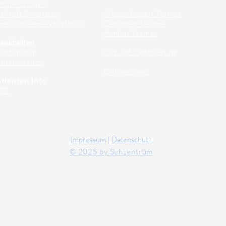
doperationen
hkraft Simulator
Musterfragen Trainer
emiumlinsen Vergleich
Diagnose Trainer
Fundus Trainer
ankheiten
erstenkorn
Tilt und Zentrierung
ehschwächen
Online Shop
tienten Info
CT
Impressum
|
Datenschutz
© 2025 by Sehzentrum