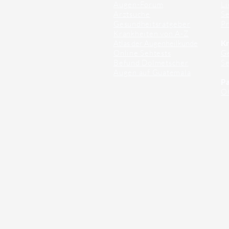
Augen-Forum
Li
Arztsuche
Se
Gesundheitsratgeber
Pr
Krankheiten von A-Z
Atlas der Augenheilkunde
Kr
Online Sehtests
G
Befund Dolmetscher
S
Augen auf Guatemala
Pa
O