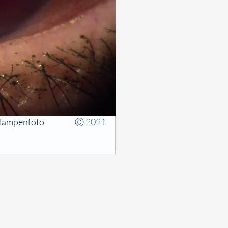
tlampenfoto
|
Ⓒ 2021