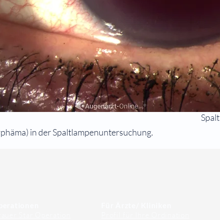
Spal
häma) in der Spaltlampenuntersuchung.
perationen
Für Ärzte/ Kliniken
auer Star Operation
Profil für Ihre Ordination