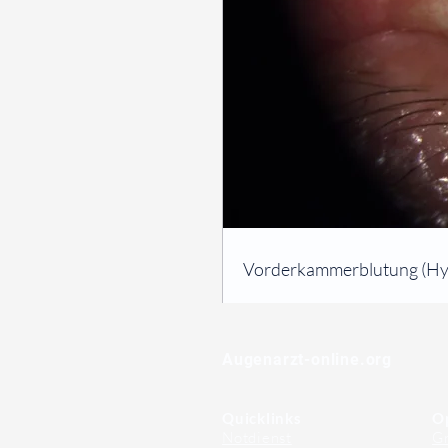
⠀
Vorderkammerblutung (Hyp
⠀
⠀
Augenarzt-online.org
Quicklinks
O
Notdienst
Gr