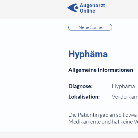
Augenarzt
Online
⠀
Neue Suche
⠀
⠀
Hyphäma
⠀
Allgemeine Informationen
⠀
Diagnose:
Hyphäma
Lokalisation:
Vorderka
⠀
Die Patientin gab an seit etw
Medikamente und hat keine Vor
⠀
⠀