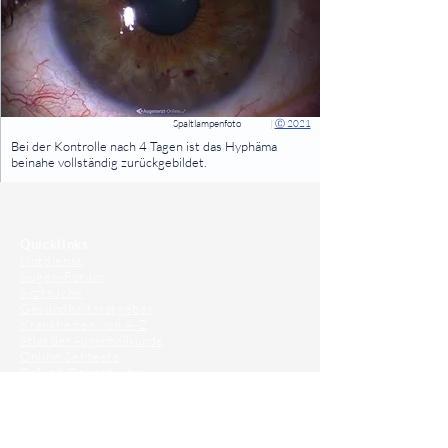
Spaltlampenfoto
|
Ⓒ 2021
⠀
Bei der Kontrolle nach 4 Tagen ist das Hyphäma
beinahe vollständig zurückgebildet.
⠀
⠀
Quicklinks
Notdienst
Augen-Forum
Arztsuche
Gesundheitsratgeber
Krankheiten von A-Z
Atlas der Augenheilkunde
Online Sehtests
Befund Dolmetscher
Augen auf Guatemala
Operationen
Grauer Star Operation