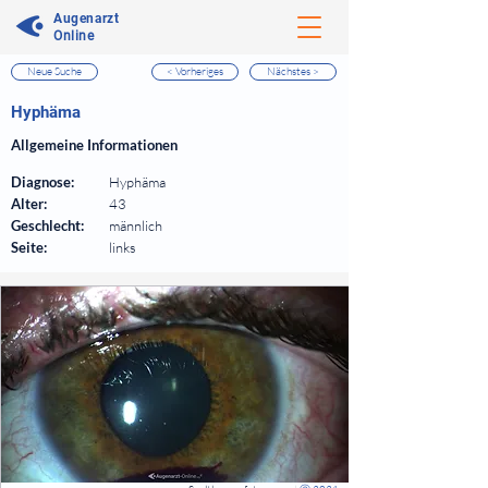
Augenarzt
Online
Neue Suche
< Vorheriges
Nächstes >
⠀
Hyphäma
⠀
Allgemeine Informationen
⠀
Diagnose:
Hyphäma
Alter:
43
Geschlecht:
männlich
Seite:
links
⠀
⠀