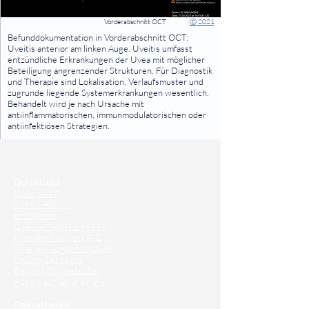
Vorderabschnitt OCT
|
Ⓒ 2021
⠀
Befunddokumentation in Vorderabschnitt OCT:
Uveitis anterior am linken Auge. Uveitis umfasst
entzündliche Erkrankungen der Uvea mit möglicher
Beteiligung angrenzender Strukturen. Für Diagnostik
und Therapie sind Lokalisation, Verlaufsmuster und
zugrunde liegende Systemerkrankungen wesentlich.
Behandelt wird je nach Ursache mit
antiinflammatorischen, immunmodulatorischen oder
antiinfektiösen Strategien.
⠀
⠀
Quicklinks
Notdienst
Augen-Forum
Arztsuche
Gesundheitsratgeber
Krankheiten von A-Z
Atlas der Augenheilkunde
Online Sehtests
Befund Dolmetscher
Augen auf Guatemala
Operationen