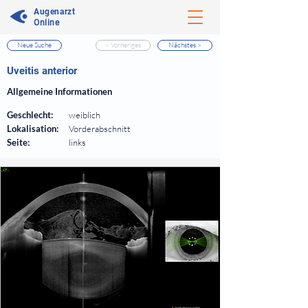
Augenarzt
Online
Neue Suche
< Vorheriges
Nächstes >
⠀
Uveitis anterior
⠀
Allgemeine Informationen
⠀
Geschlecht:
weiblich
Lokalisation:
Vorderabschnitt
Seite:
links
⠀
⠀