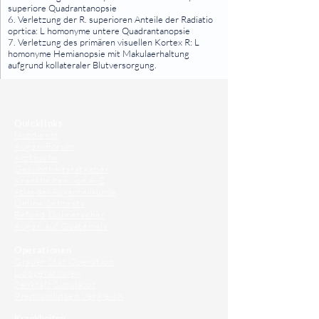
superiore Quadrantanopsie
6. Verletzung der R. superioren Anteile der Radiatio
oprtica: L homonyme untere Quadrantanopsie
7. Verletzung des primären visuellen Kortex R: L
homonyme Hemianopsie mit Makulaerhaltung
aufgrund kollateraler Blutversorgung.
⠀
⠀
Quicklinks
Notdienst
Augen-Forum
Arztsuche
Gesundheitsratgeber
Krankheiten von A-Z
Atlas der Augenheilkunde
Online Sehtests
Befund Dolmetscher
Augen auf Guatemala
Operationen
Grauer Star Operation
Lidoperationen
Sehkraft Simulator
Premiumlinsen Vergleich
Krankheiten