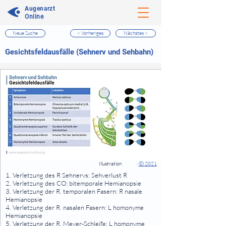
Augenarzt
Online
Neue Suche
< Vorheriges
Nächstes >
⠀
Gesichtsfeldausfälle (Sehnerv und Sehbahn)
⠀
⠀
Illustration
|
Ⓒ 2021
⠀
1. Verletzung des R Sehnervs: Sehverlust R
2. Verletzung des CO: bitemporale Hemianopsie
3. Verletzung der R. temporalen Fasern: R nasale
Hemianopsie
4. Verletzung der R. nasalen Fasern: L homonyme
Hemianopsie
5. Verletzung der R. Meyer-Schleife: L homonyme