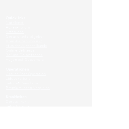
⠀
Quicklinks
Notdienst
Augen-Forum
Arztsuche
Gesundheitsratgeber
Krankheiten von A-Z
Atlas der Augenheilkunde
Online Sehtests
Befund Dolmetscher
Augen auf Guatemala
Operationen
Grauer Star Operation
Lidoperationen
Sehkraft Simulator
Premiumlinsen Vergleich
Krankheiten
Gerstenkorn
Sehschwächen
Patienten Info
OCT