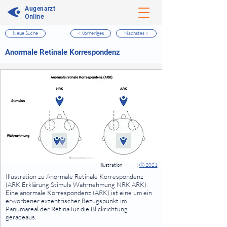
Augenarzt
Online
Neue Suche
< Vorheriges
Nächstes >
⠀
Anormale Retinale Korrespondenz
⠀
⠀
Illustration
|
Ⓒ 2021
⠀
Illustration zu Anormale Retinale Korrespondenz
(ARK Erklärung Stimuls Wahrnehmung NRK ARK).
Eine anormale Korrespondenz (ARK) ist eine um ein
erworbener exzentrischer Bezugspunkt im
Panumareal der Retina für die Blickrichtung
geradeaus.
⠀