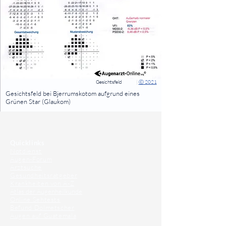
Gesichtsfeld
|
Ⓒ 2021
⠀
Gesichtsfeld bei Bjerrumskotom aufgrund eines
Grünen Star (Glaukom)
⠀
⠀
Quicklinks
Notdienst
Augen-Forum
Arztsuche
Gesundheitsratgeber
Krankheiten von A-Z
Atlas der Augenheilkunde
Online Sehtests
Befund Dolmetscher
Augen auf Guatemala