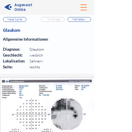
Augenarzt
Online
Neue Suche
< Vorheriges
Nächstes >
⠀
Glaukom
⠀
Allgemeine Informationen
⠀
Diagnose:
Glaukom
Geschlecht:
weiblich
Lokalisation:
Sehnerv
Seite:
rechts
⠀
⠀