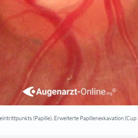
trittpunkts (Papille). Erweiterte Papillenexkavation (Cup D