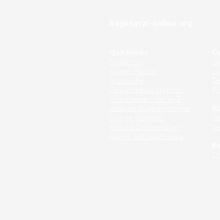
⠀
Augenarzt-online.org
Quicklinks
O
Notdienst
Gr
Augen-Forum
Li
Arztsuche
Se
Gesundheitsratgeber
Pr
Krankheiten von A-Z
Atlas der Augenheilkunde
Kr
Online Sehtests
G
Befund Dolmetscher
S
Augen auf Guatemala
Pa
O