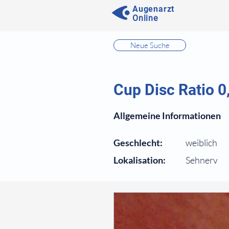
Augenarzt
Online
⠀
Neue Suche
⠀
⠀
Cup Disc Ratio 0
⠀
Allgemeine Informationen
⠀
Geschlecht:
weiblich
Lokalisation:
Sehnerv
⠀
⠀