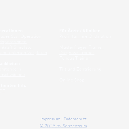
perationen
Für Ärzte/ Kliniken
auer Star Operation
Profil für Ihre Ordination
doperationen
hkraft Simulator
Musterfragen Trainer
emiumlinsen Vergleich
Diagnose Trainer
Fundus Trainer
ankheiten
erstenkorn
Tilt und Zentrierung
ehschwächen
Online Shop
tienten Info
CT
Impressum
|
Datenschutz
© 2025 by Sehzentrum