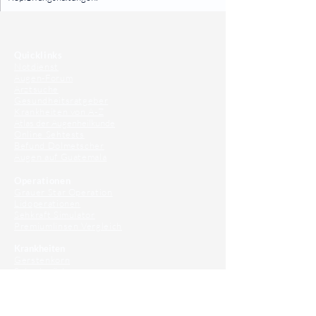
⠀
⠀
Quicklinks
Notdienst
Augen-Forum
Arztsuche
Gesundheitsratgeber
Krankheiten von A-Z
Atlas der Augenheilkunde
Online Sehtests
Befund Dolmetscher
Augen auf Guatemala
Operationen
Grauer Star Operation
Lidoperationen
Sehkraft Simulator
Premiumlinsen Vergleich
Krankheiten
Gerstenkorn
Sehschwächen
Patienten Info
OCT