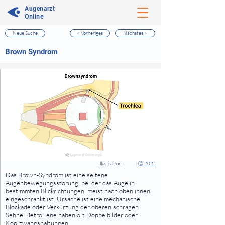
Augenarzt
Online
Neue Suche
< Vorheriges
Nächstes >
⠀
Brown Syndrom
⠀
⠀
Illustration
|
Ⓒ 2021
⠀
Das Brown-Syndrom ist eine seltene
Augenbewegungsstörung, bei der das Auge in
bestimmten Blickrichtungen, meist nach oben innen,
eingeschränkt ist. Ursache ist eine mechanische
Blockade oder Verkürzung der oberen schrägen
Sehne. Betroffene haben oft Doppelbilder oder
Kopfzwangshaltungen.