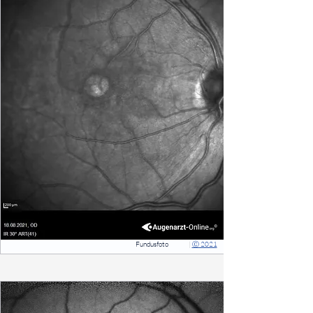
Fundusfoto
|
Ⓒ 2021
⠀