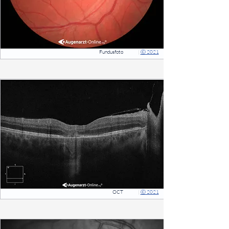
Fundusfoto
|
Ⓒ 2021
⠀
OCT
|
Ⓒ 2021
⠀