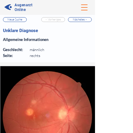
Augenarzt
Online
Neue Suche
< Vorheriges
Nächstes >
⠀
Unklare Diagnose
⠀
Allgemeine Informationen
⠀
Geschlecht:
männlich
Seite:
rechts
⠀
⠀