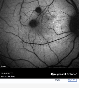
FAG
|
Ⓒ 2021
⠀
⠀
Quicklinks
Notdienst
Augen-Forum
Arztsuche