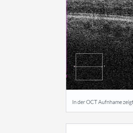
⠀
In der OCT Aufnhame zeigt 
⠀