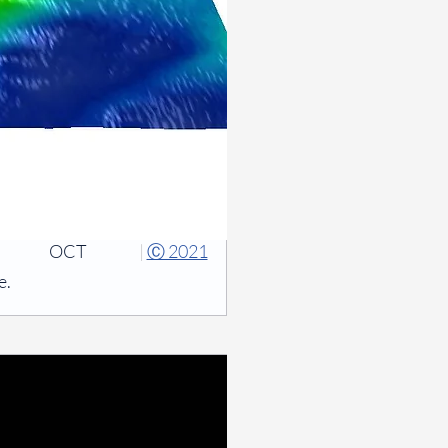
OCT
|
Ⓒ 2021
e.