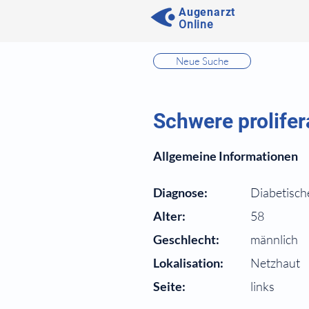
Augenarzt
Online
⠀
Neue Suche
⠀
⠀
Schwere prolifer
⠀
Allgemeine Informationen
⠀
Diagnose:
Diabetisch
Alter:
58
Geschlecht:
männlich
Lokalisation:
Netzhaut
Seite:
links
⠀