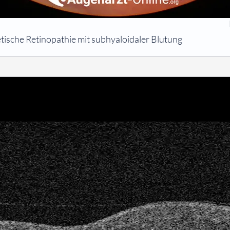
etische Retinopathie mit subhyaloidaler Blutung