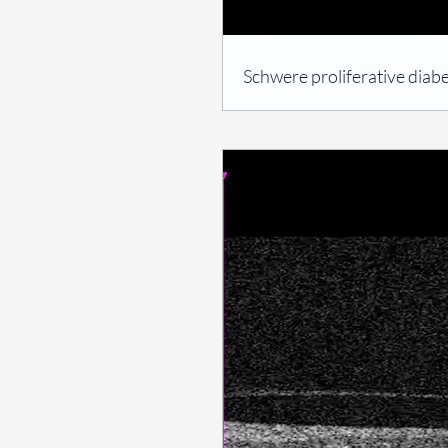
⠀
Schwere proliferative diab
⠀