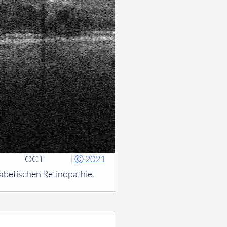
OCT
|
Ⓒ 2021
abetischen Retinopathie.