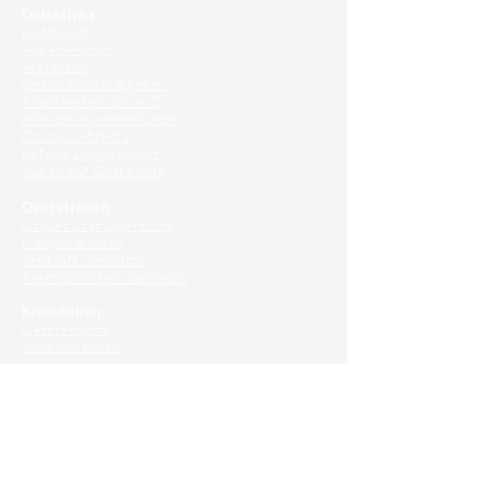
Quicklinks
Notdienst
Augen-Forum
Arztsuche
Gesundheitsratgeber
Krankheiten von A-Z
Atlas der Augenheilkunde
Online Sehtests
Befund Dolmetscher
Augen auf Guatemala
Operationen
Grauer Star Operation
Lidoperationen
Sehkraft Simulator
Premiumlinsen Vergleich
Krankheiten
Gerstenkorn
Sehschwächen
Patienten Info
OCT
Für Ärzte/ Kliniken
Profil für Ihre Ordination