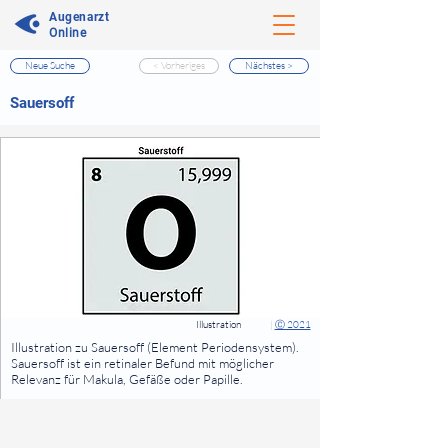
Augenarzt
Online
Neue Suche
< Vorheriges
Nächstes >
⠀
Sauersoff
⠀
⠀
Illustration
|
Ⓒ 2021
⠀
Illustration zu Sauersoff (Element Periodensystem).
Sauersoff ist ein retinaler Befund mit möglicher
Relevanz für Makula, Gefäße oder Papille.
⠀
⠀