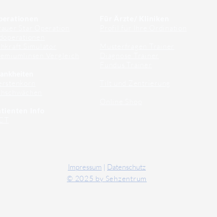
perationen
Für Ärzte/ Kliniken
auer Star Operation
Profil für Ihre Ordination
doperationen
hkraft Simulator
Musterfragen Trainer
emiumlinsen Vergleich
Diagnose Trainer
Fundus Trainer
ankheiten
erstenkorn
Tilt und Zentrierung
ehschwächen
Online Shop
tienten Info
CT
Impressum
|
Datenschutz
© 2025 by Sehzentrum