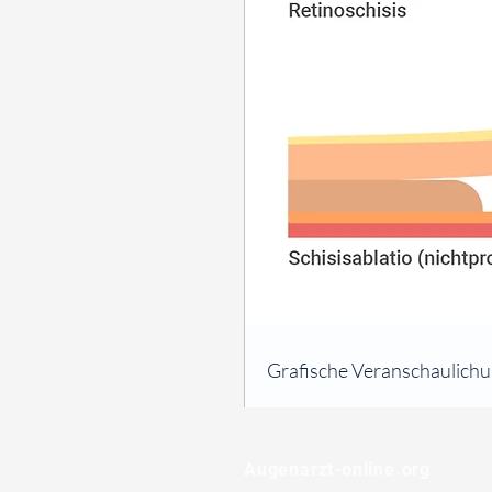
⠀
Grafische Veranschaulichu
⠀
⠀
Augenarzt-online.org