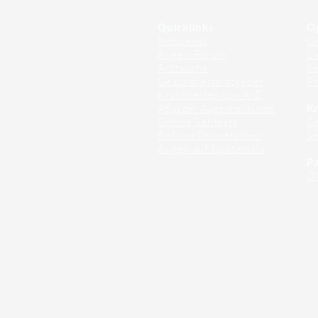
Quicklinks
O
Notdienst
Gr
Augen-Forum
Li
Arztsuche
Se
Gesundheitsratgeber
Pr
Krankheiten von A-Z
Atlas der Augenheilkunde
Kr
Online Sehtests
G
Befund Dolmetscher
S
Augen auf Guatemala
Pa
O