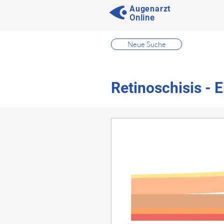
Augenarzt
Online
⠀
Neue Suche
⠀
⠀
Retinoschisis - E
⠀
⠀