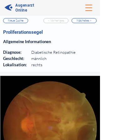
Augenarzt
Online
Neue Suche
< Vorheriges
Nächstes >
⠀
Proliferationssegel
⠀
Allgemeine Informationen
⠀
Diagnose:
Diabetische Retinopathie
Geschlecht:
männlich
Lokalisation:
rechts
⠀
⠀