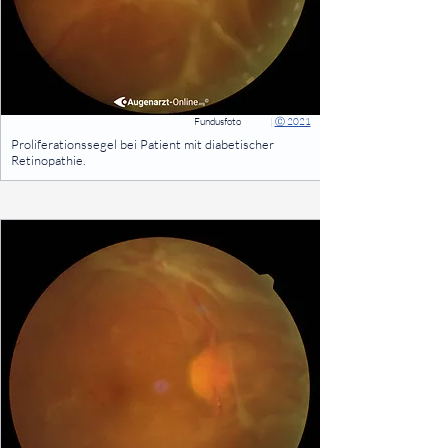
Fundusfoto
|
Ⓒ 2021
⠀
Proliferationssegel bei Patient mit diabetischer
Retinopathie.
⠀