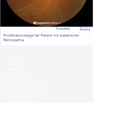
Fundusfoto
|
Ⓒ 2021
⠀
Proliferationssegel bei Patient mit diabetischer
Retinopathie.
⠀
⠀
Quicklinks
Notdienst
Augen-Forum
Arztsuche
Gesundheitsratgeber
Krankheiten von A-Z
Atlas der Augenheilkunde
Online Sehtests
Befund Dolmetscher
Augen auf Guatemala
Operationen
Grauer Star Operation
Lidoperationen
Sehkraft Simulator