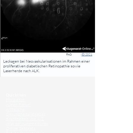
FAG
|
Ⓒ 2021
⠀
Leckagen bei Neovaskularisationen im Rahmen einer
proliferativen diabetischen Retinopathie sowie
Laserherde nach ALK.
⠀
⠀
Quicklinks
Notdienst
Augen-Forum
Arztsuche
Gesundheitsratgeber
Krankheiten von A-Z
Atlas der Augenheilkunde
Online Sehtests