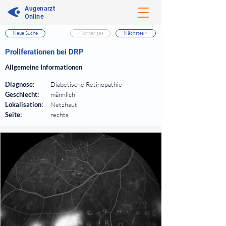
Augenarzt
Online
Neue Suche
< Vorheriges
Nächstes >
⠀
Proliferationen bei DRP
⠀
Allgemeine Informationen
⠀
Diagnose:
Diabetische Retinopathie
Geschlecht:
männlich
Lokalisation:
Netzhaut
Seite:
rechts
⠀
⠀