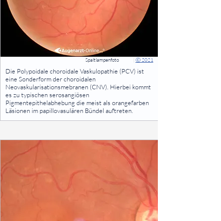
Spaltlampenfoto
|
Ⓒ 2021
⠀
Die Polypoidale choroidale Vaskulopathie (PCV) ist
eine Sonderform der choroidalen
Neovaskularisationsmebranen (CNV). Hierbei kommt
es zu typischen serosangiösen
Pigmentepithelabhebung die meist als orangefarben
Läsionen im papillovasulären Bündel auftreten.
⠀