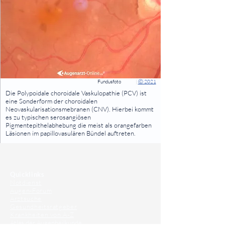
Fundusfoto
|
Ⓒ 2021
⠀
Die Polypoidale choroidale Vaskulopathie (PCV) ist
eine Sonderform der choroidalen
Neovaskularisationsmebranen (CNV). Hierbei kommt
es zu typischen serosangiösen
Pigmentepithelabhebung die meist als orangefarben
Läsionen im papillovasulären Bündel auftreten.
⠀
⠀
Quicklinks
Notdienst
Augen-Forum
Arztsuche
Gesundheitsratgeber
Krankheiten von A-Z
Atlas der Augenheilkunde