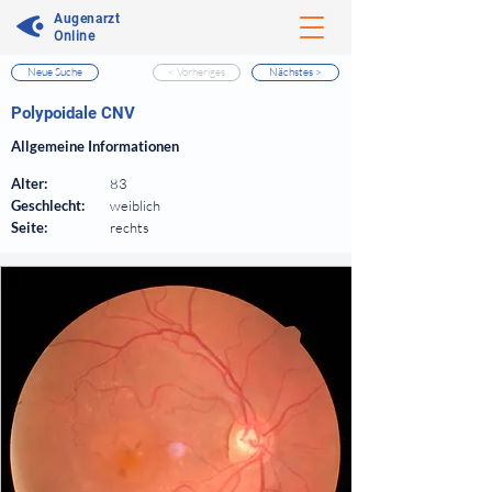
Augenarzt
Online
Neue Suche
< Vorheriges
Nächstes >
⠀
Polypoidale CNV
⠀
Allgemeine Informationen
⠀
Alter:
83
Geschlecht:
weiblich
Seite:
rechts
⠀
⠀