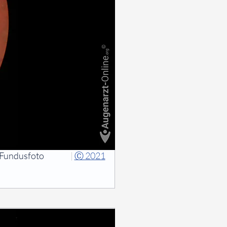
Fundusfoto
|
Ⓒ 2021