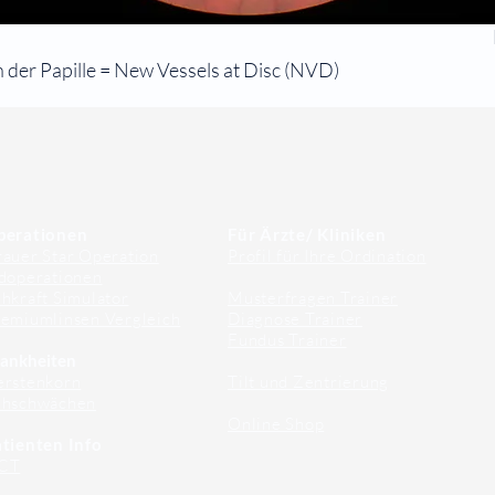
h der Papille = New Vessels at Disc (NVD)
perationen
Für Ärzte/ Kliniken
auer Star Operation
Profil für Ihre Ordination
doperationen
hkraft Simulator
Musterfragen Trainer
emiumlinsen Vergleich
Diagnose Trainer
Fundus Trainer
ankheiten
erstenkorn
Tilt und Zentrierung
ehschwächen
Online Shop
tienten Info
CT