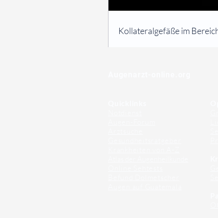
⠀
Kollateralgefäße im Bereic
⠀
⠀
Augenarzt-online.org
Quicklinks
O
Notdienst
Gr
Augen-Forum
Li
Arztsuche
Se
Gesundheitsratgeber
Pr
Krankheiten von A-Z
Atlas der Augenheilkunde
Kr
Online Sehtests
G
Befund Dolmetscher
S
Augen auf Guatemala
Pa
O