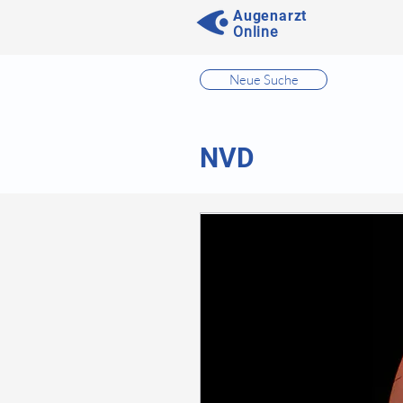
Augenarzt
Online
⠀
Neue Suche
⠀
⠀
NVD
⠀
⠀