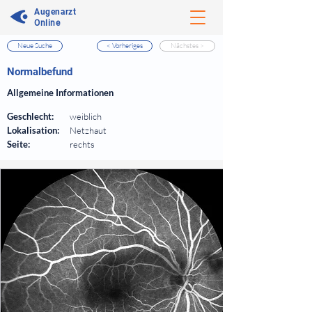
Augenarzt
Online
Neue Suche
< Vorheriges
Nächstes >
⠀
Normalbefund
⠀
Allgemeine Informationen
⠀
Geschlecht:
weiblich
Lokalisation:
Netzhaut
Seite:
rechts
⠀
⠀