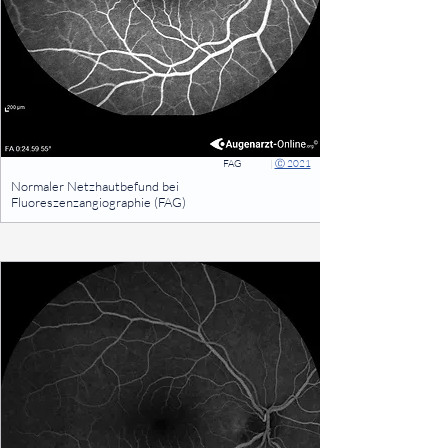
FAG
|
Ⓒ 2021
⠀
Normaler Netzhautbefund bei
Fluoreszenzangiographie (FAG)
⠀