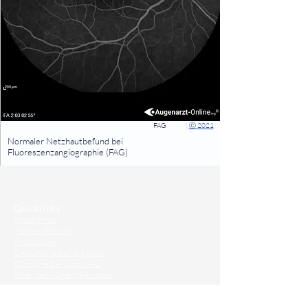
FAG
|
Ⓒ 2021
⠀
Normaler Netzhautbefund bei
Fluoreszenzangiographie (FAG)
⠀
⠀
Quicklinks
Notdienst
Augen-Forum
Arztsuche
Gesundheitsratgeber
Krankheiten von A-Z
Atlas der Augenheilkunde
Online Sehtests
Befund Dolmetscher
Augen auf Guatemala