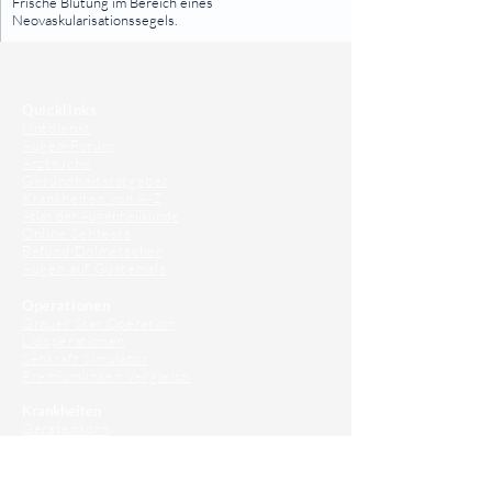
Frische Blutung im Bereich eines
Neovaskularisationssegels.
⠀
⠀
Quicklinks
Notdienst
Augen-Forum
Arztsuche
Gesundheitsratgeber
Krankheiten von A-Z
Atlas der Augenheilkunde
Online Sehtests
Befund Dolmetscher
Augen auf Guatemala
Operationen
Grauer Star Operation
Lidoperationen
Sehkraft Simulator
Premiumlinsen Vergleich
Krankheiten
Gerstenkorn
Sehschwächen
Patienten Info