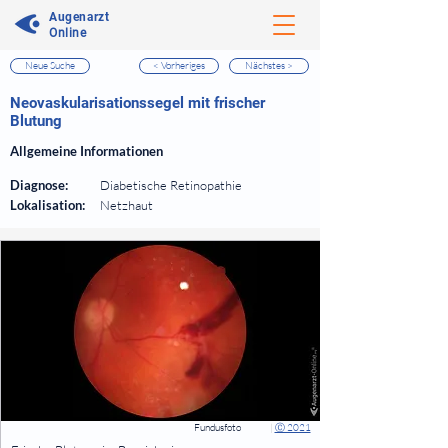
Augenarzt
Online
Neue Suche
< Vorheriges
Nächstes >
⠀
Neovaskularisationssegel mit frischer
Blutung
⠀
Allgemeine Informationen
⠀
Diagnose:
Diabetische Retinopathie
Lokalisation:
Netzhaut
⠀
⠀
Fundusfoto
|
Ⓒ 2021
⠀