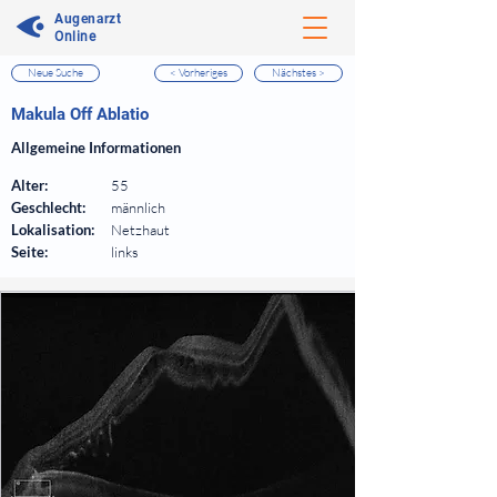
Augenarzt
Online
Neue Suche
< Vorheriges
Nächstes >
⠀
Makula Off Ablatio
⠀
Allgemeine Informationen
⠀
Alter:
55
Geschlecht:
männlich
Lokalisation:
Netzhaut
Seite:
links
⠀
⠀