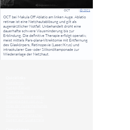
OCT
|
Ⓒ 2021
⠀
OCT bei Makula Off Ablatio am linken Auge. Ablatio
retinae ist eine Netzhautablösung und gilt als
augenärztlicher Notfall. Unbehandelt droht eine
dauerhafte schwere Visusminderung bis zur
Erblindung. Die definitive Therapie erfolgt operativ,
meist mittels Pars-plana-Vitrektomie mit Entfernung
des Glaskörpers, Retinopexie (Laser/Kryo) und
intraokularer Gas- oder Silikonöltamponade zur
Wiederanlage der Netzhaut.
⠀
⠀
Quicklinks
Notdienst
Augen-Forum
Arztsuche
Gesundheitsratgeber
Krankheiten von A-Z
Atlas der Augenheilkunde
Online Sehtests
Befund Dolmetscher
Augen auf Guatemala
Operationen