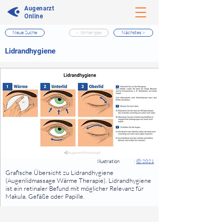
Augenarzt
Online
Neue Suche
< Vorheriges
Nächstes >
⠀
Lidrandhygiene
⠀
⠀
Illustration
|
Ⓒ 2021
⠀
Grafische Übersicht zu Lidrandhygiene
(Augenlidmassage Wärme Therapie). Lidrandhygiene
ist ein retinaler Befund mit möglicher Relevanz für
Makula, Gefäße oder Papille.
⠀
⠀