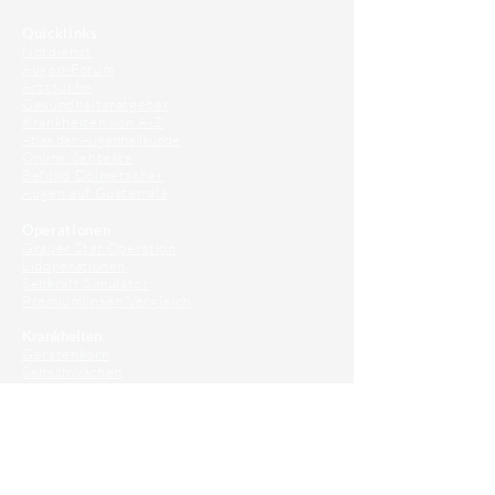
Quicklinks
Notdienst
Augen-Forum
Arztsuche
Gesundheitsratgeber
Krankheiten von A-Z
Atlas der Augenheilkunde
Online Sehtests
Befund Dolmetscher
Augen auf Guatemala
Operationen
Grauer Star Operation
Lidoperationen
Sehkraft Simulator
Premiumlinsen Vergleich
Krankheiten
Gerstenkorn
Sehschwächen
Patienten Info
OCT
Für Ärzte/ Kliniken