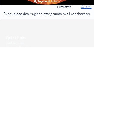
Fundusfoto
|
Ⓒ 2021
⠀
Fundusfoto des Augenhintergrunds mit Laserherden.
⠀
⠀
Quicklinks
Notdienst
Augen-Forum
Arztsuche
Gesundheitsratgeber
Krankheiten von A-Z
Atlas der Augenheilkunde
Online Sehtests
Befund Dolmetscher
Augen auf Guatemala
Operationen
Grauer Star Operation
Lidoperationen
Sehkraft Simulator
Premiumlinsen Vergleich
Krankheiten
Gerstenkorn
Sehschwächen