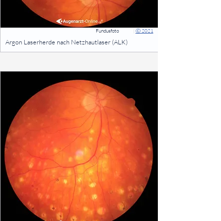
Fundusfoto
|
Ⓒ 2021
⠀
Argon Laserherde nach Netzhautlaser (ALK)
⠀