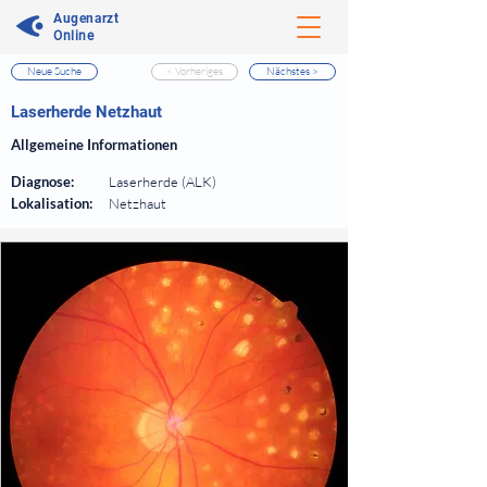
Augenarzt
Online
Neue Suche
< Vorheriges
Nächstes >
⠀
Laserherde Netzhaut
⠀
Allgemeine Informationen
⠀
Diagnose:
Laserherde (ALK)
Lokalisation:
Netzhaut
⠀
⠀