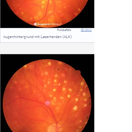
Fundusfoto
|
Ⓒ 2021
⠀
Augenhintergrund mit Laserherden (ALK).
⠀