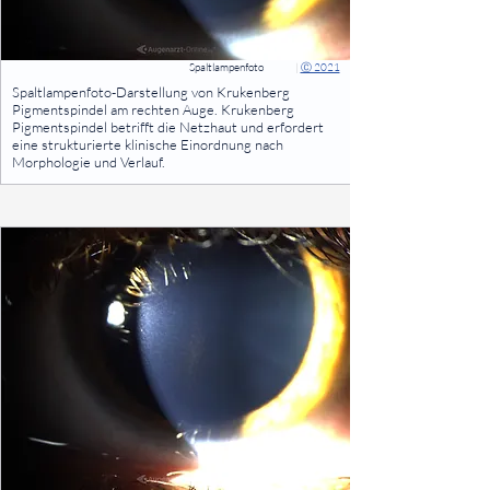
Spaltlampenfoto
|
Ⓒ 2021
⠀
Spaltlampenfoto-Darstellung von Krukenberg
Pigmentspindel am rechten Auge. Krukenberg
Pigmentspindel betrifft die Netzhaut und erfordert
eine strukturierte klinische Einordnung nach
Morphologie und Verlauf.
⠀