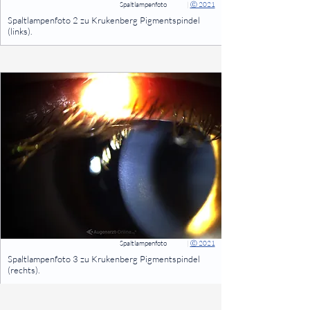
Spaltlampenfoto
|
Ⓒ 2021
⠀
Spaltlampenfoto 2 zu Krukenberg Pigmentspindel
(links).
⠀
Spaltlampenfoto
|
Ⓒ 2021
⠀
Spaltlampenfoto 3 zu Krukenberg Pigmentspindel
(rechts).
⠀
⠀