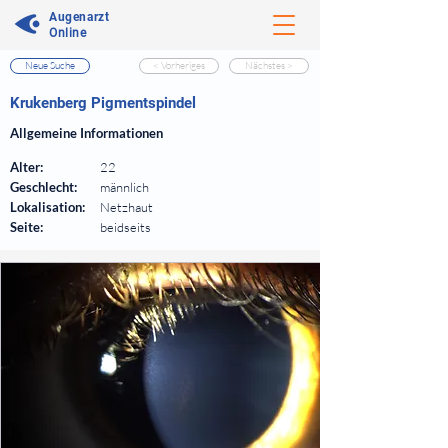
Augenarzt
Online
Neue Suche
< Vorheriges
Nächstes >
⠀
Krukenberg Pigmentspindel
⠀
Allgemeine Informationen
⠀
Alter:
22
Geschlecht:
männlich
Lokalisation:
Netzhaut
Seite:
beidseits
⠀
⠀