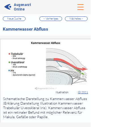
Augenarzt
Online
Neue Suche
< Vorheriges
Nächstes >
⠀
Kammerwasser Abfluss
⠀
⠀
Illustration
|
Ⓒ 2021
⠀
Schematische Darstellung zu Kammerwasser Abfluss
(Erklärung Darstellung Illustration Kammerwasser
Trabekulär Uveoskleral Iris). Kammerwasser Abfluss
ist ein retinaler Befund mit möglicher Relevanz für
Makula, Gefäße oder Papille.
⠀
⠀