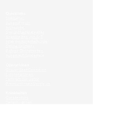
Quicklinks
Notdienst
Augen-Forum
Arztsuche
Gesundheitsratgeber
Krankheiten von A-Z
Atlas der Augenheilkunde
Online Sehtests
Befund Dolmetscher
Augen auf Guatemala
Operationen
Grauer Star Operation
Lidoperationen
Sehkraft Simulator
Premiumlinsen Vergleich
Krankheiten
Gerstenkorn
Sehschwächen
Patienten Info
OCT