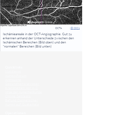
OCTA
|
Ⓒ 2021
⠀
Ischämieareale in der OCT-Angiographie. Gut zu
erkennen anhand der Unterschiede zwischen den
Ischämischen Bereichen (Bild oben) und den
"normalen" Bereichen (Bild unten)
⠀
⠀
Quicklinks
Notdienst
Augen-Forum
Arztsuche
Gesundheitsratgeber
Krankheiten von A-Z
Atlas der Augenheilkunde
Online Sehtests
Befund Dolmetscher
Augen auf Guatemala
Operationen