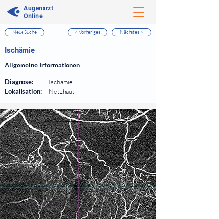
Augenarzt
Online
Neue Suche
< Vorheriges
Nächstes >
⠀
Ischämie
⠀
Allgemeine Informationen
⠀
Diagnose:
Ischämie
Lokalisation:
Netzhaut
⠀
⠀