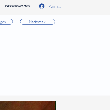
Anmelden
Wissenswertes
iges
Nächstes >