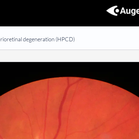
horioretinal degeneration (HPCD)