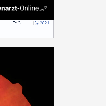
FAG
|
Ⓒ 2021