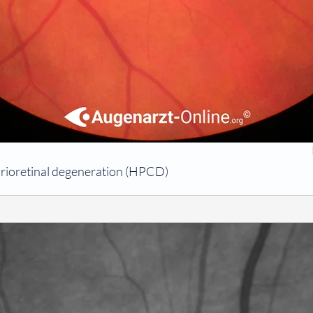
horioretinal degeneration (HPCD)