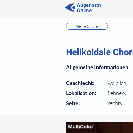
Augenarzt
Online
⠀
Neue Suche
⠀
⠀
Helikoidale Chor
⠀
Allgemeine Informationen
⠀
Geschlecht:
weiblich
Lokalisation:
Sehnerv
Seite:
rechts
⠀
⠀