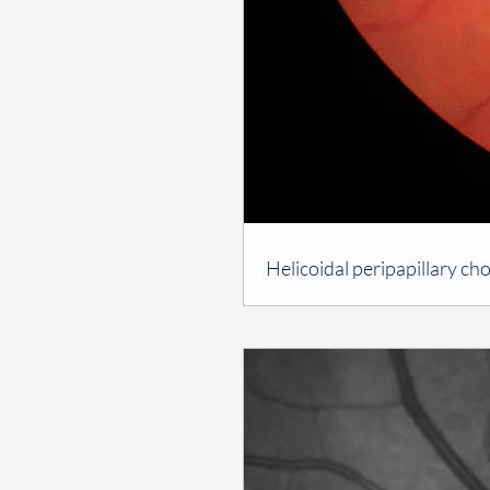
⠀
Helicoidal peripapillary c
⠀