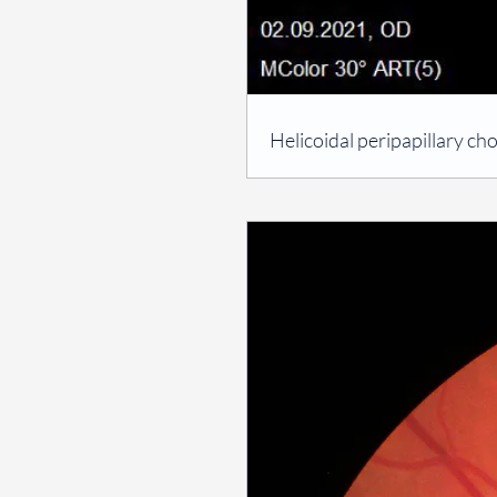
⠀
Helicoidal peripapillary c
⠀