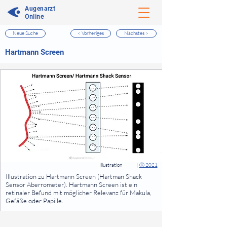
Augenarzt
Online
Neue Suche
< Vorheriges
Nächstes >
⠀
Hartmann Screen
⠀
⠀
Illustration
|
Ⓒ 2021
⠀
Illustration zu Hartmann Screen (Hartman Shack
Sensor Aberrometer). Hartmann Screen ist ein
retinaler Befund mit möglicher Relevanz für Makula,
Gefäße oder Papille.
⠀
⠀