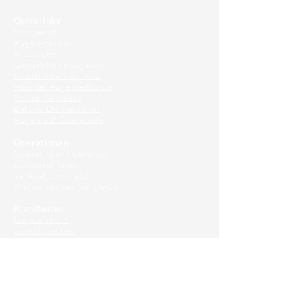
Quicklinks
Notdienst
Augen-Forum
Arztsuche
Gesundheitsratgeber
Krankheiten von A-Z
Atlas der Augenheilkunde
Online Sehtests
Befund Dolmetscher
Augen auf Guatemala
Operationen
Grauer Star Operation
Lidoperationen
Sehkraft Simulator
Premiumlinsen Vergleich
Krankheiten
Gerstenkorn
Sehschwächen
Patienten Info
OCT
Für Ärzte/ Kliniken