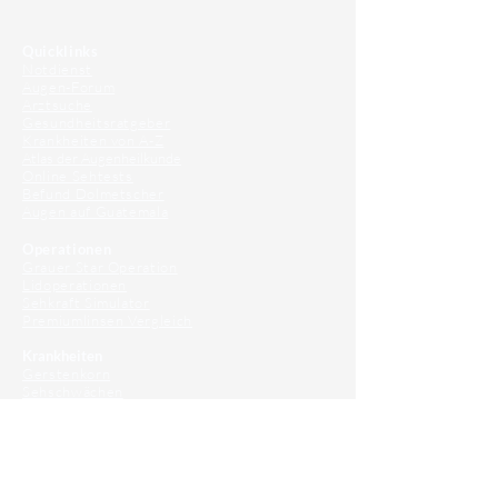
Quicklinks
Notdienst
Augen-Forum
Arztsuche
Gesundheitsratgeber
Krankheiten von A-Z
Atlas der Augenheilkunde
Online Sehtests
Befund Dolmetscher
Augen auf Guatemala
Operationen
Grauer Star Operation
Lidoperationen
Sehkraft Simulator
Premiumlinsen Vergleich
Krankheiten
Gerstenkorn
Sehschwächen
Patienten Info
OCT