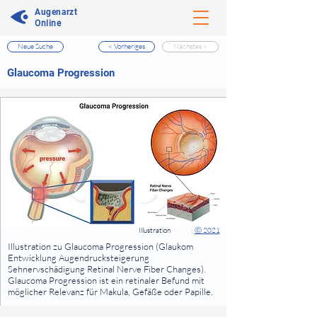
Augenarzt
Online
Neue Suche
< Vorheriges
Nächstes >
⠀
Glaucoma Progression
⠀
⠀
Illustration
|
Ⓒ 2021
⠀
Illustration zu Glaucoma Progression (Glaukom
Entwicklung Augendrucksteigerung
Sehnervschädigung Retinal Nerve Fiber Changes).
Glaucoma Progression ist ein retinaler Befund mit
möglicher Relevanz für Makula, Gefäße oder Papille.
⠀
⠀