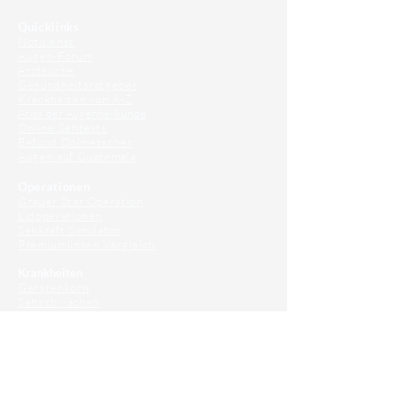
Quicklinks
Notdienst
Augen-Forum
Arztsuche
Gesundheitsratgeber
Krankheiten von A-Z
Atlas der Augenheilkunde
Online Sehtests
Befund Dolmetscher
Augen auf Guatemala
Operationen
Grauer Star Operation
Lidoperationen
Sehkraft Simulator
Premiumlinsen Vergleich
Krankheiten
Gerstenkorn
Sehschwächen
Patienten Info
OCT
Für Ärzte/ Kliniken