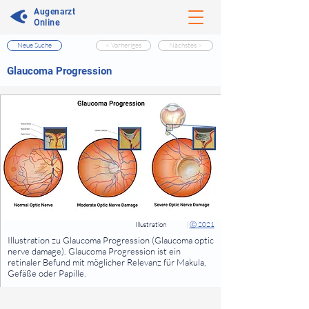
Augenarzt
Online
Neue Suche
< Vorheriges
Nächstes >
⠀
Glaucoma Progression
⠀
⠀
Illustration
|
Ⓒ 2021
⠀
Illustration zu Glaucoma Progression (Glaucoma optic
nerve damage). Glaucoma Progression ist ein
retinaler Befund mit möglicher Relevanz für Makula,
Gefäße oder Papille.
⠀
⠀