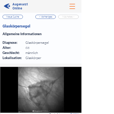
Augenarzt
Online
Neue Suche
< Vorheriges
Nächstes >
⠀
Glaskörpersegel
⠀
Allgemeine Informationen
⠀
Diagnose:
Glaskörpersegel
Alter:
68
Geschlecht:
männlich
Lokalisation:
Glaskörper
⠀
⠀