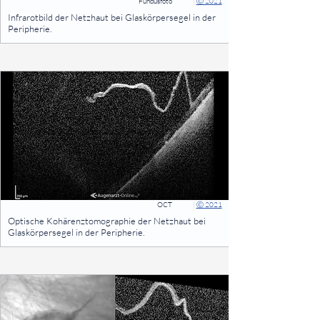
Fundusfoto
|
Ⓒ 2021
⠀
Infrarotbild der Netzhaut bei Glaskörpersegel in der
Peripherie.
⠀
OCT
|
Ⓒ 2021
⠀
Optische Kohärenztomographie der Netzhaut bei
Glaskörpersegel in der Peripherie.
⠀