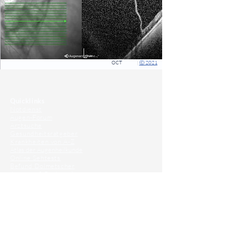
OCT
|
Ⓒ 2021
⠀
⠀
Quicklinks
Notdienst
Augen-Forum
Arztsuche
Gesundheitsratgeber
Krankheiten von A-Z
Atlas der Augenheilkunde
Online Sehtests
Befund Dolmetscher
Augen auf Guatemala
Operationen
Grauer Star Operation
Lidoperationen
Sehkraft Simulator
Premiumlinsen Vergleich