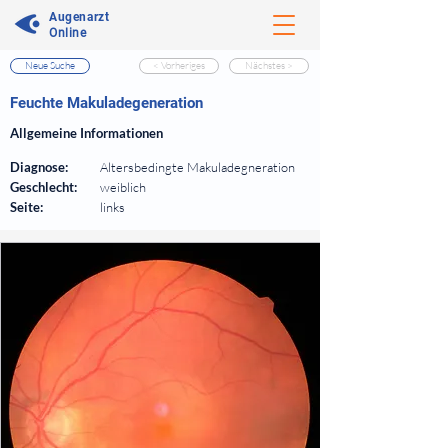
Augenarzt
Online
Neue Suche
< Vorheriges
Nächstes >
⠀
Feuchte Makuladegeneration
⠀
Allgemeine Informationen
⠀
Diagnose:
Altersbedingte Makuladegneration
Geschlecht:
weiblich
Seite:
links
⠀
⠀