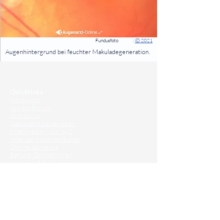
Fundusfoto
|
Ⓒ 2021
⠀
Augenhintergrund bei feuchter Makuladegeneration.
⠀
⠀
Quicklinks
Notdienst
Augen-Forum
Arztsuche
Gesundheitsratgeber
Krankheiten von A-Z
Atlas der Augenheilkunde
Online Sehtests
Befund Dolmetscher
Augen auf Guatemala
Operationen
Grauer Star Operation
Lidoperationen
Sehkraft Simulator
Premiumlinsen Vergleich