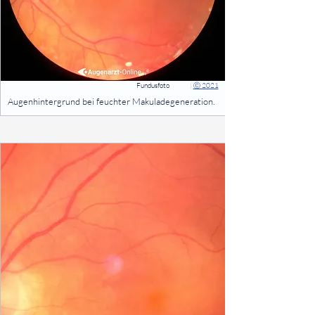
Fundusfoto
|
Ⓒ 2021
⠀
Augenhintergrund bei feuchter Makuladegeneration.
⠀