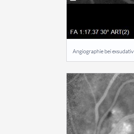
⠀
Angiographie bei exsudati
⠀