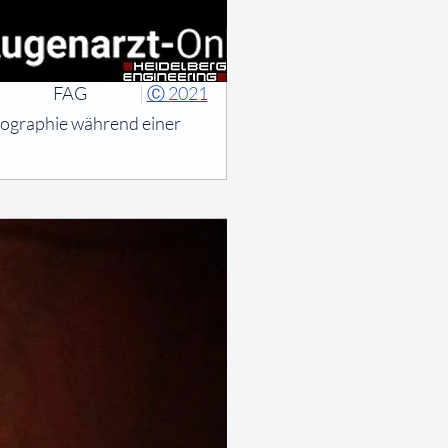
FAG
|
Ⓒ 2021
ographie während einer