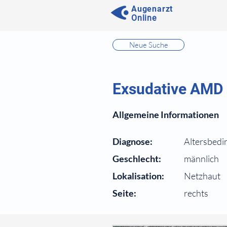
Augenarzt
Online
⠀
Neue Suche
⠀
⠀
Exsudative AMD
⠀
Allgemeine Informationen
⠀
Diagnose:
Altersbedi
Geschlecht:
männlich
Lokalisation:
Netzhaut
Seite:
rechts
⠀
⠀