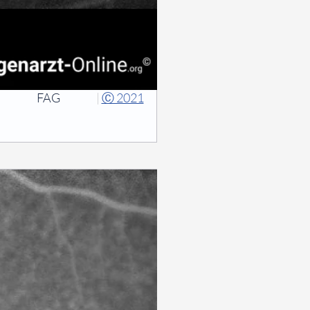
FAG
|
Ⓒ 2021