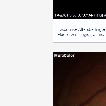
⠀
Exsudative Altersbedingt
Fluoreszenzangiographie.
⠀