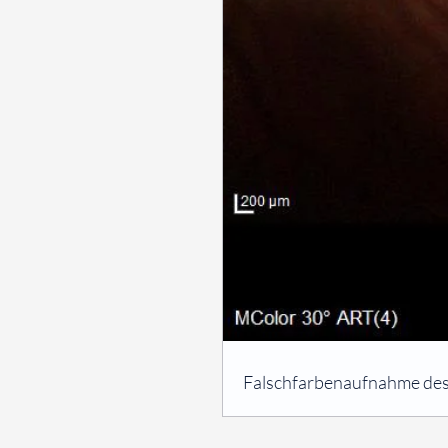
⠀
Falschfarbenaufnahme des
⠀