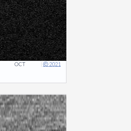
OCT
|
Ⓒ 2021