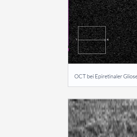
⠀
OCT bei Epiretinaler Glios
⠀