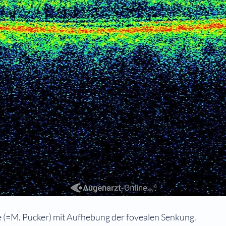
e (=M. Pucker) mit Aufhebung der fovealen Senkung.