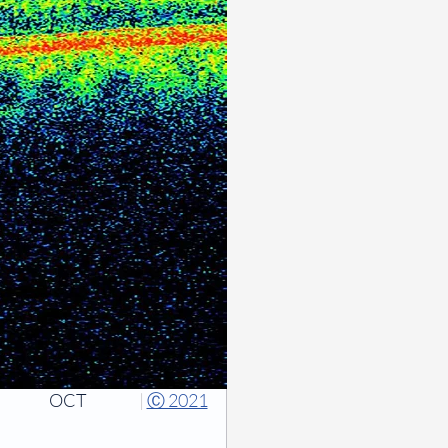
OCT
|
Ⓒ 2021