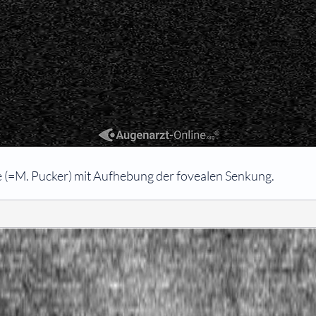
e (=M. Pucker) mit Aufhebung der fovealen Senkung.