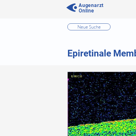
Augenarzt
Online
⠀
Neue Suche
⠀
⠀
Epiretinale Mem
⠀
⠀