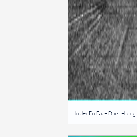
⠀
In der En Face Darstellung 
⠀