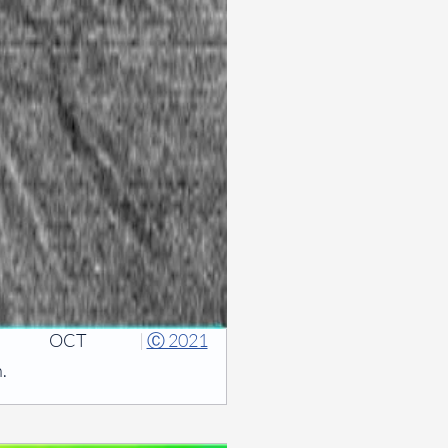
OCT
|
Ⓒ 2021
.